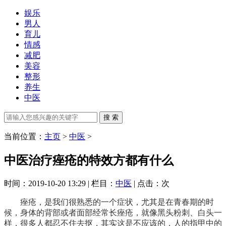
娱乐
男人
育儿
情感
减肥
美容
整形
养生
中医
当前位置：
主页
>
中医
>
中医治疗痤疮的特效方都有什么
时间：2019-10-20 13:29 | 栏目：
中医
| 点击：
次
痤疮，是我们很熟悉的一个症状，尤其是在青春期的时
候，身体的背部或者面部经常长痤疮，就像黑头粉刺、白头一
样，很多人都忍不住去抠，其实这是不应该的，人的指甲中的