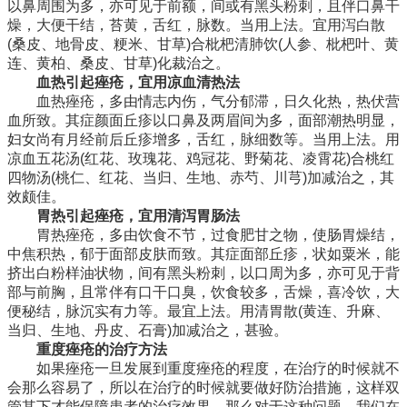
以鼻周围为多，亦可见于前额，间或有黑头粉刺，且伴口鼻干
燥，大便干结，苔黄，舌红，脉数。当用上法。宜用泻白散
(桑皮、地骨皮、粳米、甘草)合枇杷清肺饮(人参、枇杷叶、黄
连、黄柏、桑皮、甘草)化裁治之。
血热引起痤疮，宜用凉血清热法
血热痤疮，多由情志内伤，气分郁滞，日久化热，热伏营
血所致。其症颜面丘疹以口鼻及两眉间为多，面部潮热明显，
妇女尚有月经前后丘疹增多，舌红，脉细数等。当用上法。用
凉血五花汤(红花、玫瑰花、鸡冠花、野菊花、凌霄花)合桃红
四物汤(桃仁、红花、当归、生地、赤芍、川芎)加减治之，其
效颇佳。
胃热引起痤疮，宜用清泻胃肠法
胃热痤疮，多由饮食不节，过食肥甘之物，使肠胃燥结，
中焦积热，郁于面部皮肤而致。其症面部丘疹，状如粟米，能
挤出白粉样油状物，间有黑头粉刺，以口周为多，亦可见于背
部与前胸，且常伴有口干口臭，饮食较多，舌燥，喜冷饮，大
便秘结，脉沉实有力等。最宜上法。用清胃散(黄连、升麻、
当归、生地、丹皮、石膏)加减治之，甚验。
重度痤疮的治疗方法
如果痤疮一旦发展到重度痤疮的程度，在治疗的时候就不
会那么容易了，所以在治疗的时候就要做好防治措施，这样双
管其下才能保障患者的治疗效果，那么对于这种问题，我们在