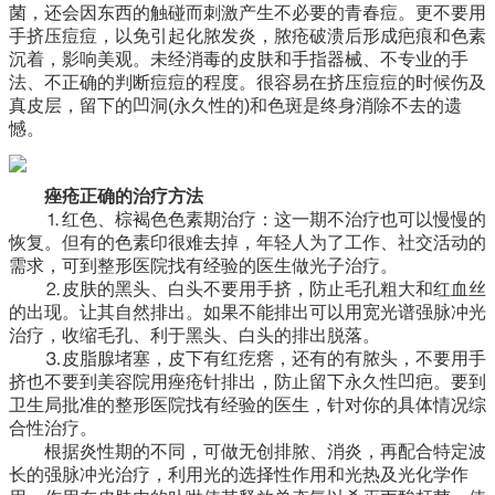
菌，还会因东西的触碰而刺激产生不必要的青春痘。更不要用
手挤压痘痘，以免引起化脓发炎，脓疮破溃后形成疤痕和色素
沉着，影响美观。未经消毒的皮肤和手指器械、不专业的手
法、不正确的判断痘痘的程度。很容易在挤压痘痘的时候伤及
真皮层，留下的凹洞(永久性的)和色斑是终身消除不去的遗
憾。
痤疮正确的治疗方法
⒈红色、棕褐色色素期治疗：这一期不治疗也可以慢慢的
恢复。但有的色素印很难去掉，年轻人为了工作、社交活动的
需求，可到整形医院找有经验的医生做光子治疗。
⒉皮肤的黑头、白头不要用手挤，防止毛孔粗大和红血丝
的出现。让其自然排出。如果不能排出可以用宽光谱强脉冲光
治疗，收缩毛孔、利于黑头、白头的排出脱落。
⒊皮脂腺堵塞，皮下有红疙瘩，还有的有脓头，不要用手
挤也不要到美容院用痤疮针排出，防止留下永久性凹疤。要到
卫生局批准的整形医院找有经验的医生，针对你的具体情况综
合性治疗。
根据炎性期的不同，可做无创排脓、消炎，再配合特定波
长的强脉冲光治疗，利用光的选择性作用和光热及光化学作