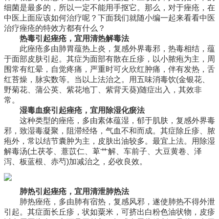
细菌是最多的，所以一定不能用手抠它。那么，对于痤疮，在
中医上面应该如何治疗呢？下面我们就随小编一起来看看中医
治疗痤疮的特效方都有什么？
热毒引起痤疮，宜用清热解毒法
此痤疮多由肺胃蕴热上炎，复感外界毒邪，热毒相结，蕴
于面部皮肤引起。其症为面部有散在丘疹，以小脓疱为主，周
围常有红晕，自觉疼痛，严重时可火欣红肿痛，伴有发热，舌
红苔燥，脉实数等。当以上法治之。用五味消毒饮(金银花、
野菊花、蒲公英、紫花地丁、紫背天葵)随症出入，其效非
常。
湿毒血瘀引起痤疮，宜用除湿化瘀法
这种类型的痤疮，多由素体蕴湿，郁于肌肤，复感外界毒
邪，致湿毒凝聚，阻滞经络，气血不和而成。其症除丘疹、脓
疱外，常以结节囊肿为主，皮肤出油较多。最宜上法。用除湿
解毒汤(土茯苓、薏苡仁、萆艹解、车前子、大豆黄卷、泽
泻、板蓝根、赤芍)加减治之，必收良效。
肺热引起痤疮，宜用清泄肺热法
肺热痤疮，多由肺有宿热，复感风邪，遂使肺热不得外泄
引起。其症面长丘疹，状如粟米，可挤出白粉色油状物，皮疹