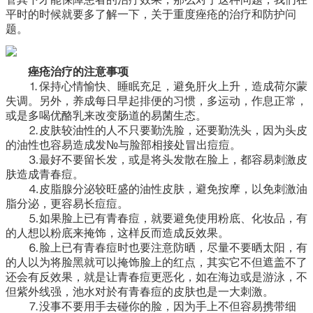
平时的时候就要多了解一下，关于重度痤疮的治疗和防护问
题。
痤疮治疗的注意事项
⒈保持心情愉快、睡眠充足，避免肝火上升，造成荷尔蒙
失调。另外，养成每日早起排便的习惯，多运动，作息正常，
或是多喝优酪乳来改变肠道的易菌生态。
⒉皮肤较油性的人不只要勤洗脸，还要勤洗头，因为头皮
的油性也容易造成发№与脸部相接处冒出痘痘。
⒊最好不要留长发，或是将头发散在脸上，都容易刺激皮
肤造成青春痘。
⒋皮脂腺分泌较旺盛的油性皮肤，避免按摩，以免刺激油
脂分泌，更容易长痘痘。
⒌如果脸上已有青春痘，就要避免使用粉底、化妆品，有
的人想以粉底来掩饰，这样反而造成反效果。
⒍脸上已有青春痘时也要注意防晒，尽量不要晒太阳，有
的人以为将脸黑就可以掩饰脸上的红点，其实它不但遮盖不了
还会有反效果，就是让青春痘更恶化，如在海边或是游泳，不
但紫外线强，池水对於有青春痘的皮肤也是一大刺激。
⒎没事不要用手去碰你的脸，因为手上不但容易携带细